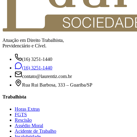
Atuação em Direito Trabalhista,
Previdenciário e Cível.
(16) 3251-1440
(16) 3251-1440
contato@laurentiz.com.br
Rua Rui Barbosa, 333 – Guariba/SP
Trabalhista
Horas Extras
FGTS
Rescisão
Assédio Moral
Acidente de Trabalho
Insalubridade