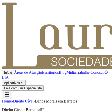
Áreas de Atuação
Escritórios
Blog
Mídia
Trabalhe Conosco
Início
LIA
Aplicativos
Fale com um Especialista
Home
›
Direito Cível
›
Danos Morais em Barretos
Direito Cível · Barretos/SP