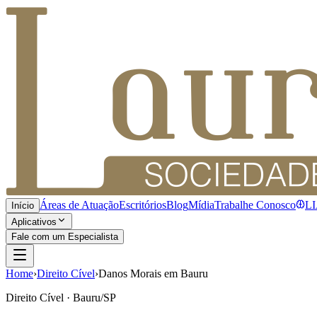
Áreas de Atuação
Escritórios
Blog
Mídia
Trabalhe Conosco
L
Início
Aplicativos
Fale com um Especialista
Home
›
Direito Cível
›
Danos Morais em Bauru
Direito Cível · Bauru/SP