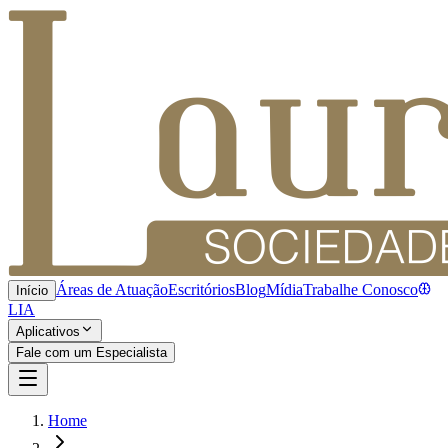
Áreas de Atuação
Escritórios
Blog
Mídia
Trabalhe Conosco
Início
LIA
Aplicativos
Fale com um Especialista
Home