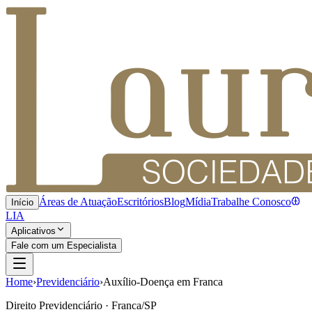
Áreas de Atuação
Escritórios
Blog
Mídia
Trabalhe Conosco
Início
LIA
Aplicativos
Fale com um Especialista
Home
›
Previdenciário
›
Auxílio-Doença em Franca
Direito Previdenciário · Franca/SP