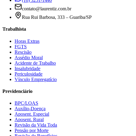
(16) 3251-1440
contato@laurentiz.com.br
Rua Rui Barbosa, 333 – Guariba/SP
Trabalhista
Horas Extras
FGTS
Rescisão
Assédio Moral
Acidente de Trabalho
Insalubridade
Periculosidade
Vínculo Empregatício
Previdenciário
BPC/LOAS
Auxílio-Doença
Aposent. Especial
Aposent. Rural
Revisão da Vida Toda
Pensão por Morte
Revisão de Benefícios