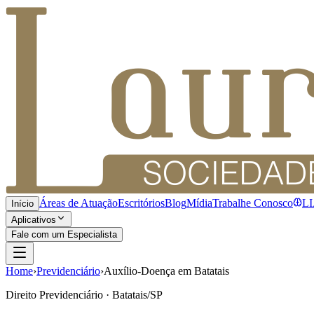
Áreas de Atuação
Escritórios
Blog
Mídia
Trabalhe Conosco
L
Início
Aplicativos
Fale com um Especialista
Home
›
Previdenciário
›
Auxílio-Doença em Batatais
Direito Previdenciário · Batatais/SP