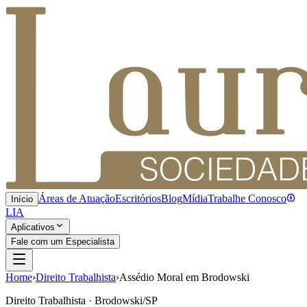
Áreas de Atuação
Escritórios
Blog
Mídia
Trabalhe Conosco
Início
LIA
Aplicativos
Fale com um Especialista
Home
›
Direito Trabalhista
›
Assédio Moral em Brodowski
Direito Trabalhista · Brodowski/SP