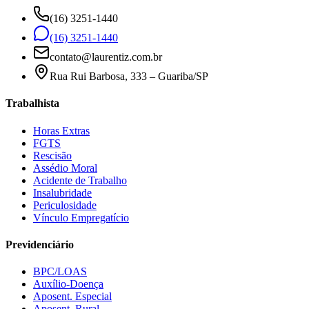
(16) 3251-1440
(16) 3251-1440
contato@laurentiz.com.br
Rua Rui Barbosa, 333 – Guariba/SP
Trabalhista
Horas Extras
FGTS
Rescisão
Assédio Moral
Acidente de Trabalho
Insalubridade
Periculosidade
Vínculo Empregatício
Previdenciário
BPC/LOAS
Auxílio-Doença
Aposent. Especial
Aposent. Rural