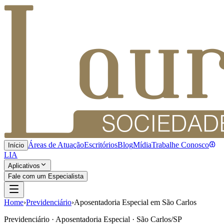
Áreas de Atuação
Escritórios
Blog
Mídia
Trabalhe Conosco
Início
LIA
Aplicativos
Fale com um Especialista
Home
›
Previdenciário
›
Aposentadoria Especial em São Carlos
Previdenciário · Aposentadoria Especial · São Carlos/SP