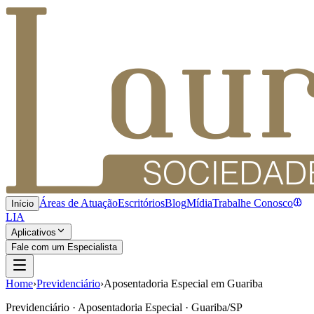
Áreas de Atuação
Escritórios
Blog
Mídia
Trabalhe Conosco
Início
LIA
Aplicativos
Fale com um Especialista
Home
›
Previdenciário
›
Aposentadoria Especial em Guariba
Previdenciário · Aposentadoria Especial · Guariba/SP