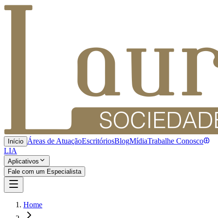
Áreas de Atuação
Escritórios
Blog
Mídia
Trabalhe Conosco
Início
LIA
Aplicativos
Fale com um Especialista
Home