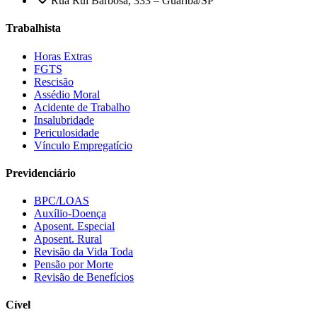
Rua Rui Barbosa, 333 – Guariba/SP
Trabalhista
Horas Extras
FGTS
Rescisão
Assédio Moral
Acidente de Trabalho
Insalubridade
Periculosidade
Vínculo Empregatício
Previdenciário
BPC/LOAS
Auxílio-Doença
Aposent. Especial
Aposent. Rural
Revisão da Vida Toda
Pensão por Morte
Revisão de Benefícios
Cível