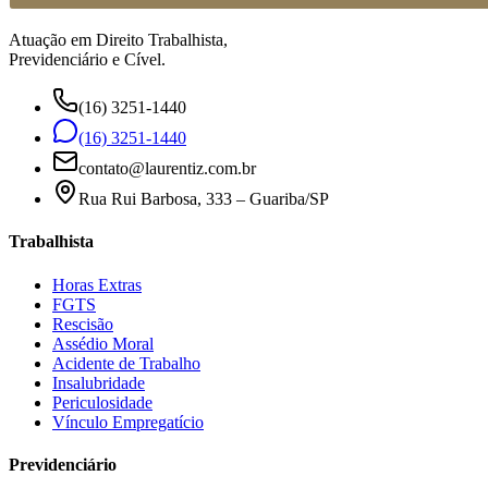
Atuação em Direito Trabalhista,
Previdenciário e Cível.
(16) 3251-1440
(16) 3251-1440
contato@laurentiz.com.br
Rua Rui Barbosa, 333 – Guariba/SP
Trabalhista
Horas Extras
FGTS
Rescisão
Assédio Moral
Acidente de Trabalho
Insalubridade
Periculosidade
Vínculo Empregatício
Previdenciário