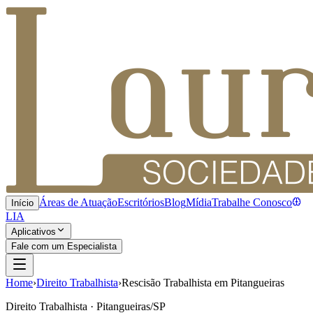
Áreas de Atuação
Escritórios
Blog
Mídia
Trabalhe Conosco
Início
LIA
Aplicativos
Fale com um Especialista
Home
›
Direito Trabalhista
›
Rescisão Trabalhista em Pitangueiras
Direito Trabalhista · Pitangueiras/SP