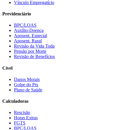
Vínculo Empregatício
Previdenciário
BPC/LOAS
Auxílio-Doença
Aposent. Especial
Aposent. Rural
Revisão da Vida Toda
Pensão por Morte
Revisão de Benefícios
Cível
Danos Morais
Golpe do Pix
Plano de Saúde
Calculadoras
Rescisão
Horas Extras
FGTS
BPC/LOAS