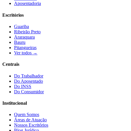
Aposentadoria
Escritórios
Guariba
Ribeirão Preto
Araraquara
Bauru
Pitangueiras
Ver todos →
Centrais
Do Trabalhador
Do Aposentado
Do INSS
Do Consumidor
Institucional
Quem Somos
Áreas de Atuação
Nossos Escritórios
Blog Jurídico