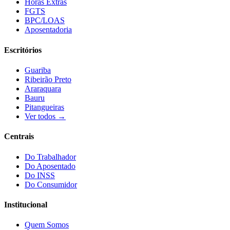
Horas Extras
FGTS
BPC/LOAS
Aposentadoria
Escritórios
Guariba
Ribeirão Preto
Araraquara
Bauru
Pitangueiras
Ver todos →
Centrais
Do Trabalhador
Do Aposentado
Do INSS
Do Consumidor
Institucional
Quem Somos