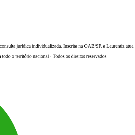
onsulta jurídica individualizada. Inscrita na OAB/SP, a Laurentiz at
o o território nacional · Todos os direitos reservados