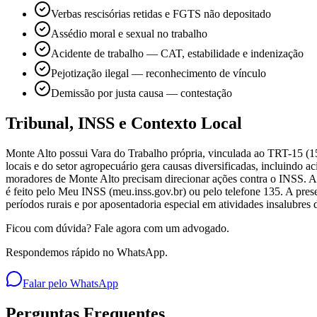
Verbas rescisórias retidas e FGTS não depositado
Assédio moral e sexual no trabalho
Acidente de trabalho — CAT, estabilidade e indenização
Pejotização ilegal — reconhecimento de vínculo
Demissão por justa causa — contestação
Tribunal, INSS e Contexto Local
Monte Alto possui Vara do Trabalho própria, vinculada ao TRT-15 (15
locais e do setor agropecuário gera causas diversificadas, incluindo a
moradores de Monte Alto precisam direcionar ações contra o INSS. A
é feito pelo Meu INSS (meu.inss.gov.br) ou pelo telefone 135. A pres
períodos rurais e por aposentadoria especial em atividades insalubres d
Ficou com dúvida? Fale agora com um advogado.
Respondemos rápido no WhatsApp.
Falar pelo WhatsApp
Perguntas Frequentes