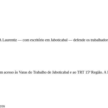
. A Laurentiz — com escritório em Jaboticabal — defende os trabalhado
têm acesso às Varas do Trabalho de Jaboticabal e ao TRT 15ª Região. A
icos