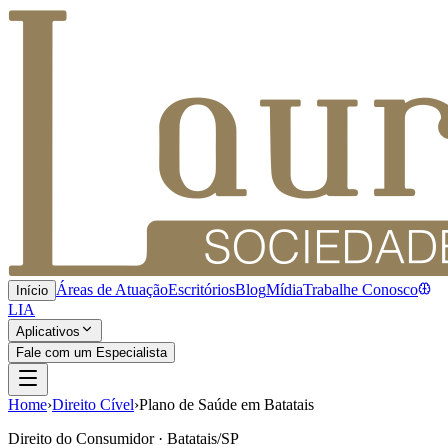
Áreas de Atuação
Escritórios
Blog
Mídia
Trabalhe Conosco
Início
LIA
Aplicativos
Fale com um Especialista
Home
›
Direito Cível
›
Plano de Saúde em Batatais
Direito do Consumidor · Batatais/SP