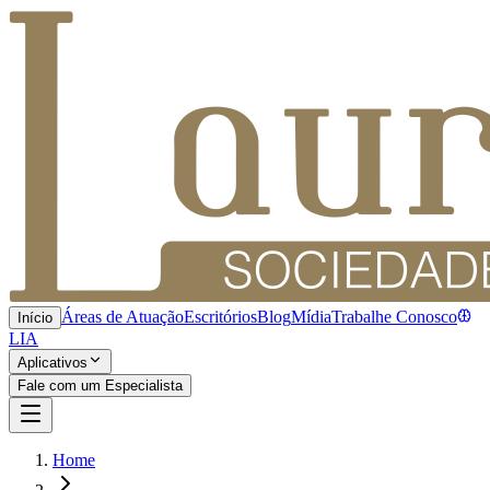
Áreas de Atuação
Escritórios
Blog
Mídia
Trabalhe Conosco
Início
LIA
Aplicativos
Fale com um Especialista
Home