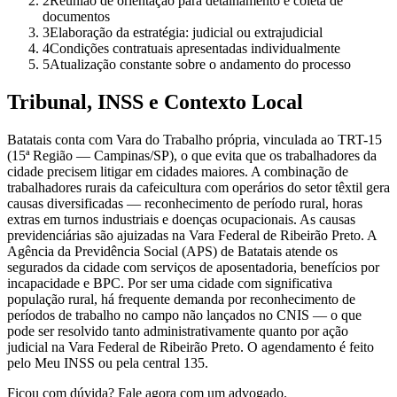
2
Reunião de orientação para detalhamento e coleta de
documentos
3
Elaboração da estratégia: judicial ou extrajudicial
4
Condições contratuais apresentadas individualmente
5
Atualização constante sobre o andamento do processo
Tribunal, INSS e Contexto Local
Batatais conta com Vara do Trabalho própria, vinculada ao TRT-15
(15ª Região — Campinas/SP), o que evita que os trabalhadores da
cidade precisem litigar em cidades maiores. A combinação de
trabalhadores rurais da cafeicultura com operários do setor têxtil gera
causas diversificadas — reconhecimento de período rural, horas
extras em turnos industriais e doenças ocupacionais. As causas
previdenciárias são ajuizadas na Vara Federal de Ribeirão Preto. A
Agência da Previdência Social (APS) de Batatais atende os
segurados da cidade com serviços de aposentadoria, benefícios por
incapacidade e BPC. Por ser uma cidade com significativa
população rural, há frequente demanda por reconhecimento de
períodos de trabalho no campo não lançados no CNIS — o que
pode ser resolvido tanto administrativamente quanto por ação
judicial na Vara Federal de Ribeirão Preto. O agendamento é feito
pelo Meu INSS ou pela central 135.
Ficou com dúvida? Fale agora com um advogado.