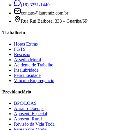
(16) 3251-1440
contato@laurentiz.com.br
Rua Rui Barbosa, 333 – Guariba/SP
Trabalhista
Horas Extras
FGTS
Rescisão
Assédio Moral
Acidente de Trabalho
Insalubridade
Periculosidade
Vínculo Empregatício
Previdenciário
BPC/LOAS
Auxílio-Doença
Aposent. Especial
Aposent. Rural
Revisão da Vida Toda
Pensão por Morte