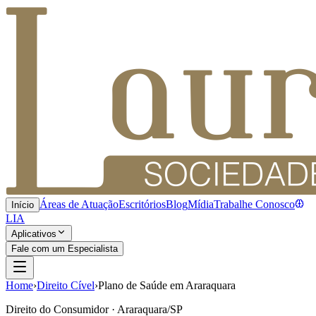
Áreas de Atuação
Escritórios
Blog
Mídia
Trabalhe Conosco
Início
LIA
Aplicativos
Fale com um Especialista
Home
›
Direito Cível
›
Plano de Saúde em Araraquara
Direito do Consumidor · Araraquara/SP