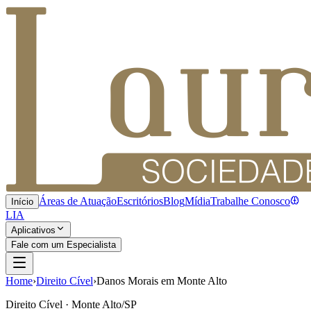
Áreas de Atuação
Escritórios
Blog
Mídia
Trabalhe Conosco
Início
LIA
Aplicativos
Fale com um Especialista
Home
›
Direito Cível
›
Danos Morais em Monte Alto
Direito Cível · Monte Alto/SP