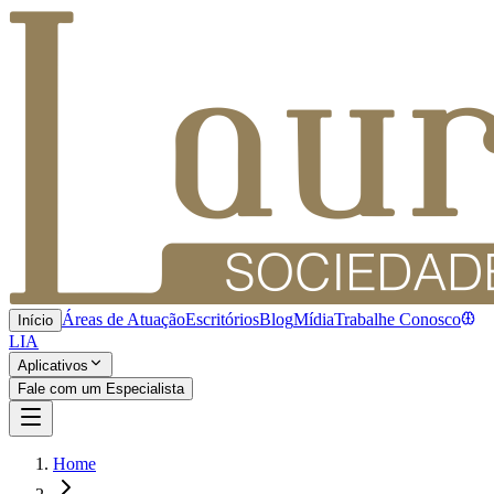
Áreas de Atuação
Escritórios
Blog
Mídia
Trabalhe Conosco
Início
LIA
Aplicativos
Fale com um Especialista
Home