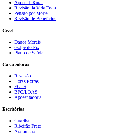
Aposent. Rural
Revisão da Vida Toda
Pensão por Morte
Revisão de Benefícios
Cível
Danos Morais
Golpe do Pix
Plano de Saúde
Calculadoras
Rescisão
Horas Extras
FGTS
BPC/LOAS
Aposentadoria
Escritórios
Guariba
Ribeirão Preto
Araraquara