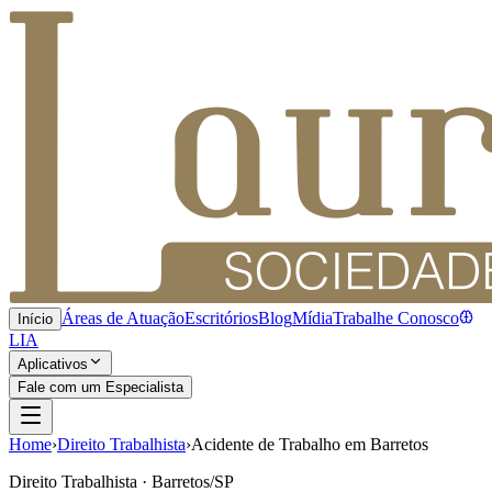
Áreas de Atuação
Escritórios
Blog
Mídia
Trabalhe Conosco
Início
LIA
Aplicativos
Fale com um Especialista
Home
›
Direito Trabalhista
›
Acidente de Trabalho em Barretos
Direito Trabalhista · Barretos/SP