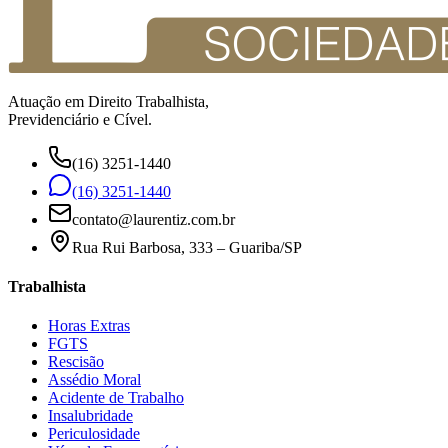
Atuação em Direito Trabalhista,
Previdenciário e Cível.
(16) 3251-1440
(16) 3251-1440
contato@laurentiz.com.br
Rua Rui Barbosa, 333 – Guariba/SP
Trabalhista
Horas Extras
FGTS
Rescisão
Assédio Moral
Acidente de Trabalho
Insalubridade
Periculosidade