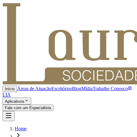
Áreas de Atuação
Escritórios
Blog
Mídia
Trabalhe Conosco
Início
LIA
Aplicativos
Fale com um Especialista
Home