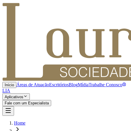
Áreas de Atuação
Escritórios
Blog
Mídia
Trabalhe Conosco
Início
LIA
Aplicativos
Fale com um Especialista
Home