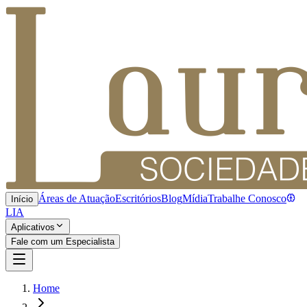
Áreas de Atuação
Escritórios
Blog
Mídia
Trabalhe Conosco
Início
LIA
Aplicativos
Fale com um Especialista
Home