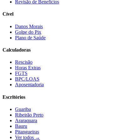
Revisão de Benefícios
Cível
Danos Morais
Golpe do Pix
Plano de Saúde
Calculadoras
Rescisão
Horas Extras
FGTS
BPC/LOAS
Aposentadoria
Escritórios
Guariba
Ribeirão Preto
Araraquara
Bauru
Pitangueiras
Ver todos →