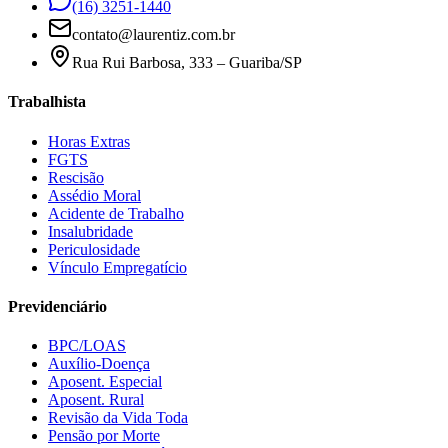
(16) 3251-1440
contato@laurentiz.com.br
Rua Rui Barbosa, 333 – Guariba/SP
Trabalhista
Horas Extras
FGTS
Rescisão
Assédio Moral
Acidente de Trabalho
Insalubridade
Periculosidade
Vínculo Empregatício
Previdenciário
BPC/LOAS
Auxílio-Doença
Aposent. Especial
Aposent. Rural
Revisão da Vida Toda
Pensão por Morte