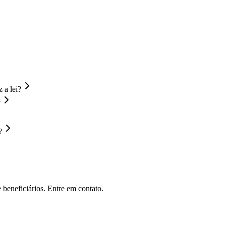
 a lei?
?
?
 beneficiários. Entre em contato.