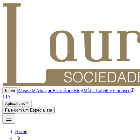
Áreas de Atuação
Escritórios
Blog
Mídia
Trabalhe Conosco
Início
LIA
Aplicativos
Fale com um Especialista
Home