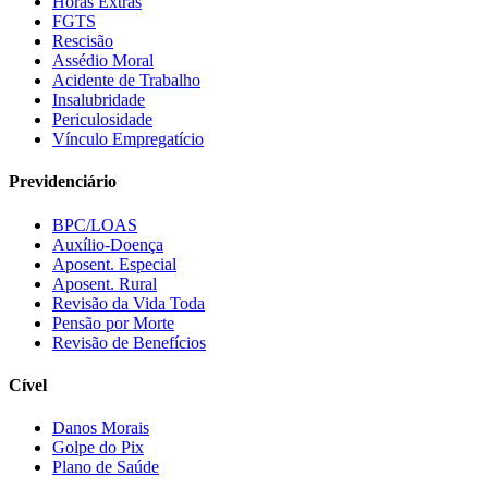
Horas Extras
FGTS
Rescisão
Assédio Moral
Acidente de Trabalho
Insalubridade
Periculosidade
Vínculo Empregatício
Previdenciário
BPC/LOAS
Auxílio-Doença
Aposent. Especial
Aposent. Rural
Revisão da Vida Toda
Pensão por Morte
Revisão de Benefícios
Cível
Danos Morais
Golpe do Pix
Plano de Saúde