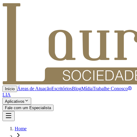
Áreas de Atuação
Escritórios
Blog
Mídia
Trabalhe Conosco
Início
LIA
Aplicativos
Fale com um Especialista
Home