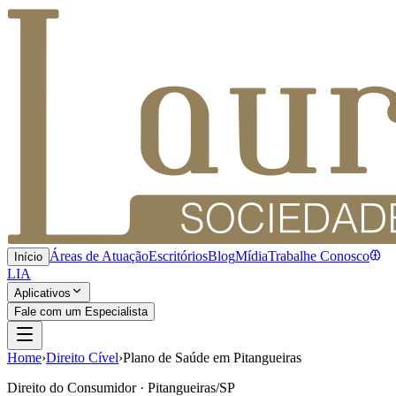
Áreas de Atuação
Escritórios
Blog
Mídia
Trabalhe Conosco
Início
LIA
Aplicativos
Fale com um Especialista
Home
›
Direito Cível
›
Plano de Saúde em Pitangueiras
Direito do Consumidor · Pitangueiras/SP