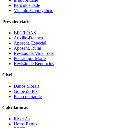
Insalubridade
Periculosidade
Vínculo Empregatício
Previdenciário
BPC/LOAS
Auxílio-Doença
Aposent. Especial
Aposent. Rural
Revisão da Vida Toda
Pensão por Morte
Revisão de Benefícios
Cível
Danos Morais
Golpe do Pix
Plano de Saúde
Calculadoras
Rescisão
Horas Extras