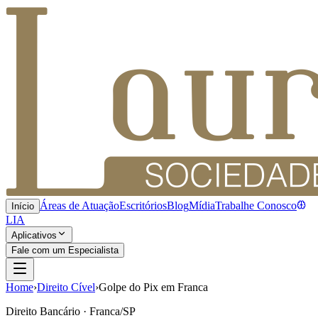
Áreas de Atuação
Escritórios
Blog
Mídia
Trabalhe Conosco
Início
LIA
Aplicativos
Fale com um Especialista
Home
›
Direito Cível
›
Golpe do Pix em Franca
Direito Bancário · Franca/SP