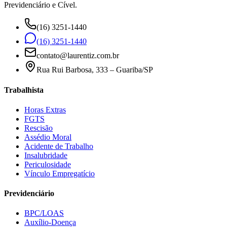
Previdenciário e Cível.
(16) 3251-1440
(16) 3251-1440
contato@laurentiz.com.br
Rua Rui Barbosa, 333 – Guariba/SP
Trabalhista
Horas Extras
FGTS
Rescisão
Assédio Moral
Acidente de Trabalho
Insalubridade
Periculosidade
Vínculo Empregatício
Previdenciário
BPC/LOAS
Auxílio-Doença