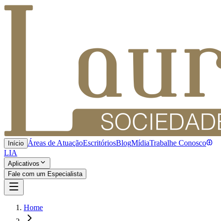
Áreas de Atuação
Escritórios
Blog
Mídia
Trabalhe Conosco
Início
LIA
Aplicativos
Fale com um Especialista
Home