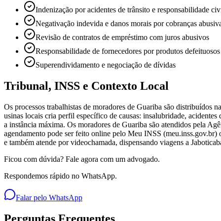
Indenização por acidentes de trânsito e responsabilidade civi
Negativação indevida e danos morais por cobranças abusiv
Revisão de contratos de empréstimo com juros abusivos
Responsabilidade de fornecedores por produtos defeituosos
Superendividamento e negociação de dívidas
Tribunal, INSS e Contexto Local
Os processos trabalhistas de moradores de Guariba são distribuídos n
usinas locais cria perfil específico de causas: insalubridade, acide
a instância máxima. Os moradores de Guariba são atendidos pela Agên
agendamento pode ser feito online pelo Meu INSS (meu.inss.gov.br) o
e também atende por videochamada, dispensando viagens a Jaboticabal
Ficou com dúvida? Fale agora com um advogado.
Respondemos rápido no WhatsApp.
Falar pelo WhatsApp
Perguntas Frequentes