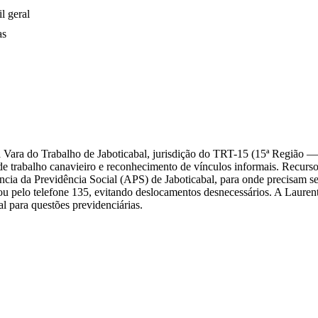
l geral
as
a Vara do Trabalho de Jaboticabal, jurisdição do TRT-15 (15ª Região — 
ntes de trabalho canavieiro e reconhecimento de vínculos informais. Re
cia da Previdência Social (APS) de Jaboticabal, para onde precisam se
u pelo telefone 135, evitando deslocamentos desnecessários. A Lauren
 para questões previdenciárias.