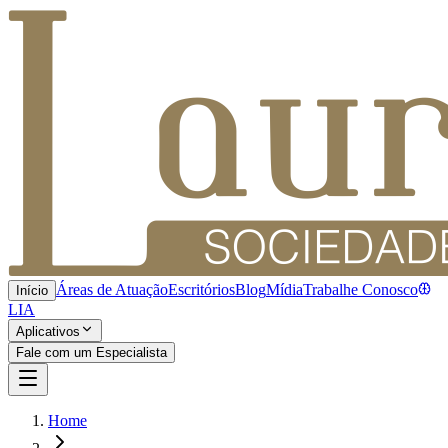
Áreas de Atuação
Escritórios
Blog
Mídia
Trabalhe Conosco
Início
LIA
Aplicativos
Fale com um Especialista
Home