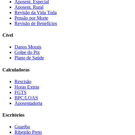
Aposent. Especial
Aposent. Rural
Revisão da Vida Toda
Pensão por Morte
Revisão de Benefícios
Cível
Danos Morais
Golpe do Pix
Plano de Saúde
Calculadoras
Rescisão
Horas Extras
FGTS
BPC/LOAS
Aposentadoria
Escritórios
Guariba
Ribeirão Preto