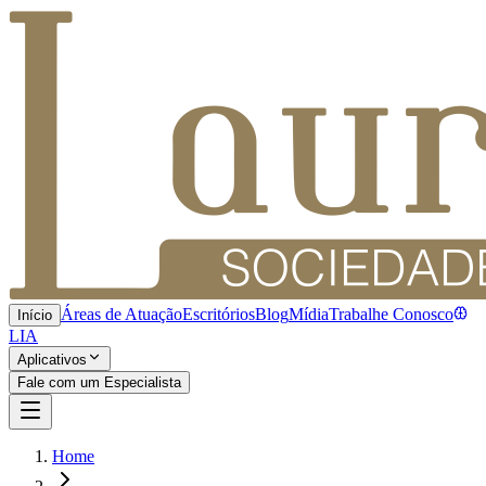
Áreas de Atuação
Escritórios
Blog
Mídia
Trabalhe Conosco
Início
LIA
Aplicativos
Fale com um Especialista
Home