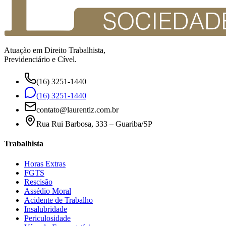
Atuação em Direito Trabalhista,
Previdenciário e Cível.
(16) 3251-1440
(16) 3251-1440
contato@laurentiz.com.br
Rua Rui Barbosa, 333 – Guariba/SP
Trabalhista
Horas Extras
FGTS
Rescisão
Assédio Moral
Acidente de Trabalho
Insalubridade
Periculosidade