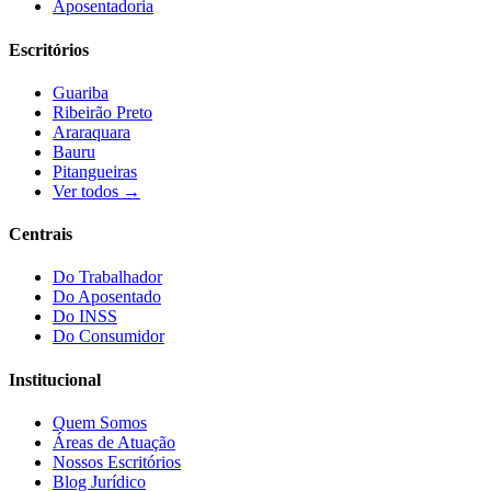
Aposentadoria
Escritórios
Guariba
Ribeirão Preto
Araraquara
Bauru
Pitangueiras
Ver todos →
Centrais
Do Trabalhador
Do Aposentado
Do INSS
Do Consumidor
Institucional
Quem Somos
Áreas de Atuação
Nossos Escritórios
Blog Jurídico