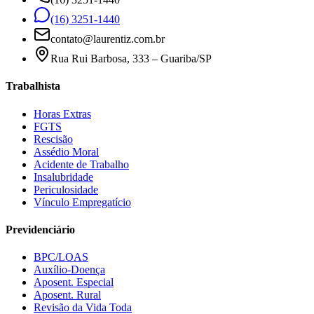
(16) 3251-1440
contato@laurentiz.com.br
Rua Rui Barbosa, 333 – Guariba/SP
Trabalhista
Horas Extras
FGTS
Rescisão
Assédio Moral
Acidente de Trabalho
Insalubridade
Periculosidade
Vínculo Empregatício
Previdenciário
BPC/LOAS
Auxílio-Doença
Aposent. Especial
Aposent. Rural
Revisão da Vida Toda