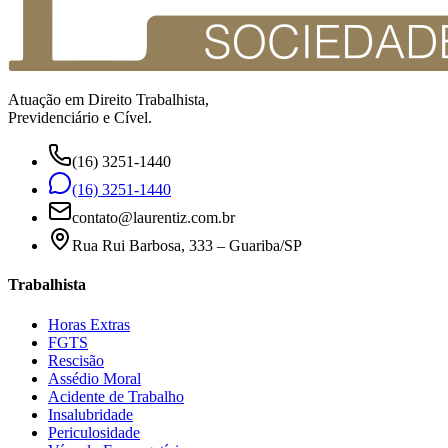
Atuação em Direito Trabalhista,
Previdenciário e Cível.
(16) 3251-1440
(16) 3251-1440
contato@laurentiz.com.br
Rua Rui Barbosa, 333 – Guariba/SP
Trabalhista
Horas Extras
FGTS
Rescisão
Assédio Moral
Acidente de Trabalho
Insalubridade
Periculosidade