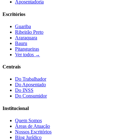
Aposentadoria
Escritórios
Guariba
Ribeirão Preto
Araraquara
Bauru
Pitangueiras
Ver todos →
Centrais
Do Trabalhador
Do Aposentado
Do INSS
Do Consumidor
Institucional
Quem Somos
Áreas de Atuação
Nossos Escritórios
Blog Jurídico