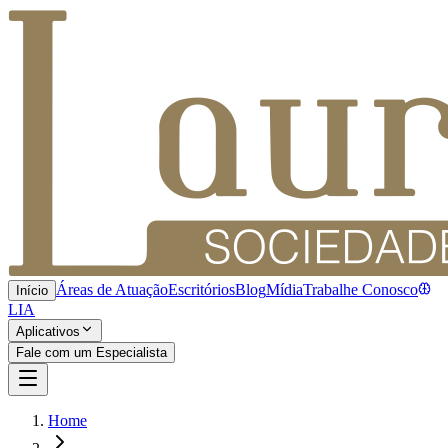
Áreas de Atuação
Escritórios
Blog
Mídia
Trabalhe Conosco
Início
LIA
Aplicativos
Fale com um Especialista
Home