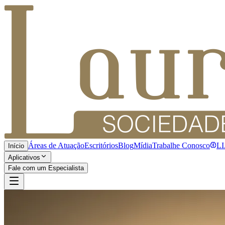
Áreas de Atuação
Escritórios
Blog
Mídia
Trabalhe Conosco
L
Início
Aplicativos
Fale com um Especialista