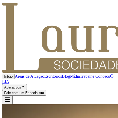
Áreas de Atuação
Escritórios
Blog
Mídia
Trabalhe Conosco
Início
LIA
Aplicativos
Fale com um Especialista