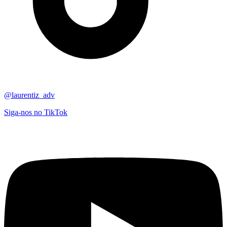
@laurentiz_adv
Siga-nos no TikTok