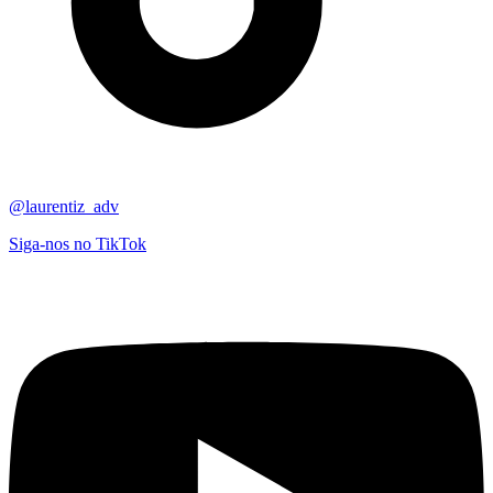
@laurentiz_adv
Siga-nos no TikTok