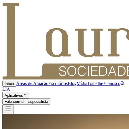
Áreas de Atuação
Escritórios
Blog
Mídia
Trabalhe Conosco
Início
LIA
Aplicativos
Fale com um Especialista