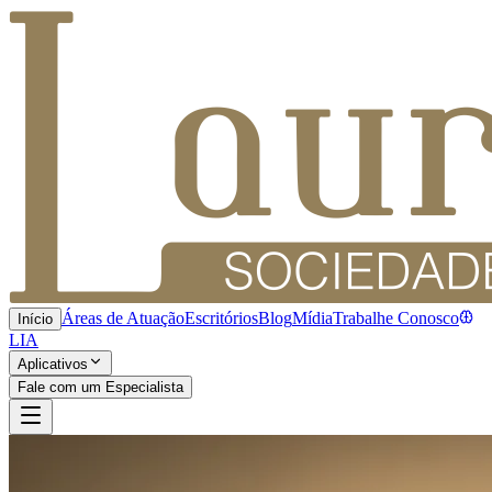
Áreas de Atuação
Escritórios
Blog
Mídia
Trabalhe Conosco
Início
LIA
Aplicativos
Fale com um Especialista