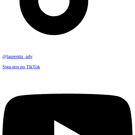
@laurentiz_adv
Siga-nos no TikTok