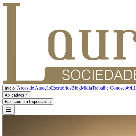
Áreas de Atuação
Escritórios
Blog
Mídia
Trabalhe Conosco
L
Início
Aplicativos
Fale com um Especialista