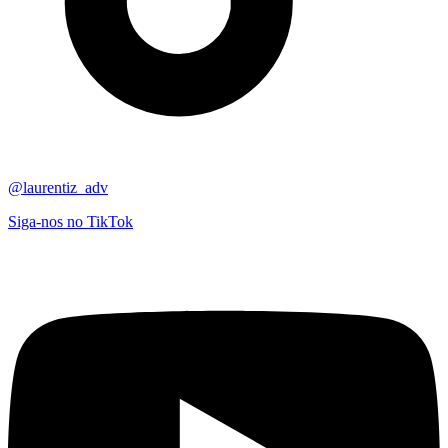
@laurentiz_adv
Siga-nos no TikTok