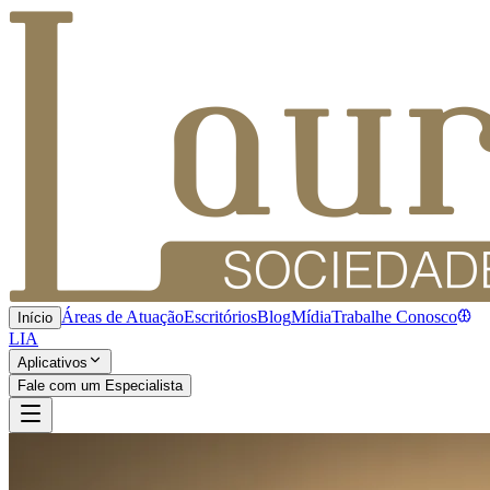
Áreas de Atuação
Escritórios
Blog
Mídia
Trabalhe Conosco
Início
LIA
Aplicativos
Fale com um Especialista