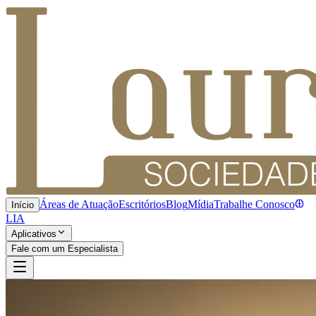
Áreas de Atuação
Escritórios
Blog
Mídia
Trabalhe Conosco
Início
LIA
Aplicativos
Fale com um Especialista