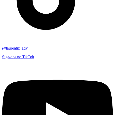
@laurentiz_adv
Siga-nos no TikTok