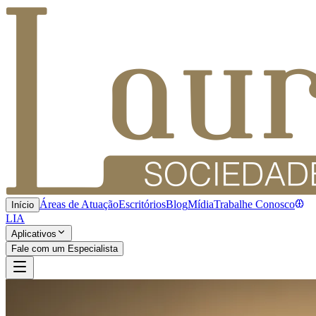
Áreas de Atuação
Escritórios
Blog
Mídia
Trabalhe Conosco
Início
LIA
Aplicativos
Fale com um Especialista