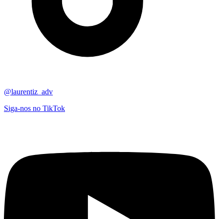
@laurentiz_adv
Siga-nos no TikTok