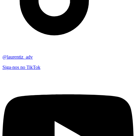
@laurentiz_adv
Siga-nos no TikTok