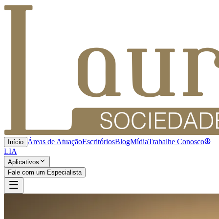
Áreas de Atuação
Escritórios
Blog
Mídia
Trabalhe Conosco
Início
LIA
Aplicativos
Fale com um Especialista