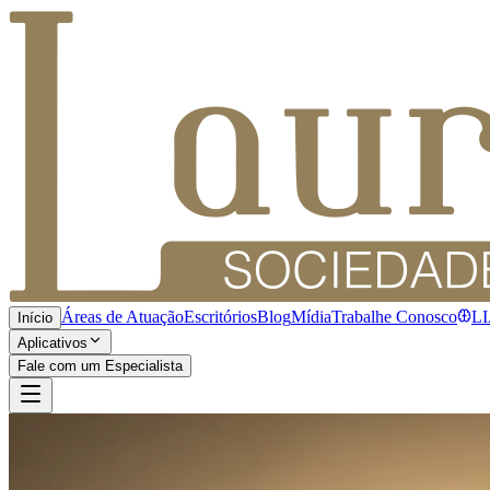
Áreas de Atuação
Escritórios
Blog
Mídia
Trabalhe Conosco
L
Início
Aplicativos
Fale com um Especialista