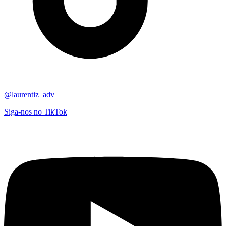
@laurentiz_adv
Siga-nos no TikTok