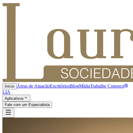
Áreas de Atuação
Escritórios
Blog
Mídia
Trabalhe Conosco
Início
LIA
Aplicativos
Fale com um Especialista