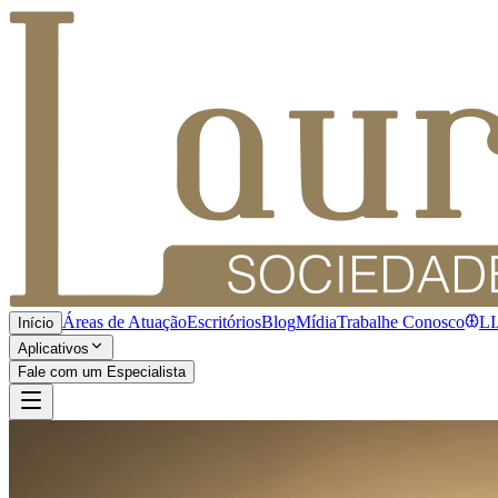
Áreas de Atuação
Escritórios
Blog
Mídia
Trabalhe Conosco
L
Início
Aplicativos
Fale com um Especialista