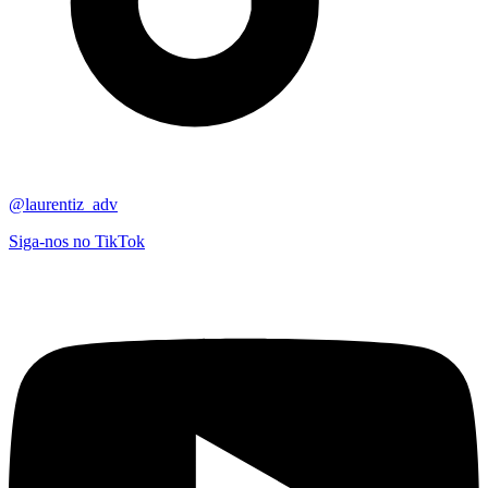
@laurentiz_adv
Siga-nos no TikTok