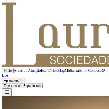
Áreas de Atuação
Escritórios
Blog
Mídia
Trabalhe Conosco
Início
LIA
Aplicativos
Fale com um Especialista