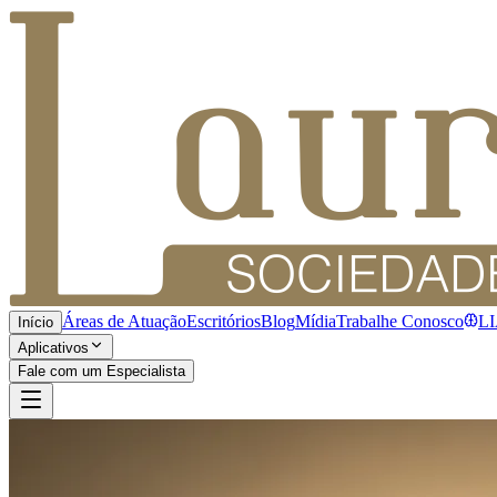
Áreas de Atuação
Escritórios
Blog
Mídia
Trabalhe Conosco
L
Início
Aplicativos
Fale com um Especialista