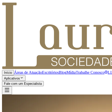
Áreas de Atuação
Escritórios
Blog
Mídia
Trabalhe Conosco
L
Início
Aplicativos
Fale com um Especialista